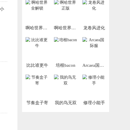
小
啊哈世界全解锁
啊哈世界正版
龙卷风进化
比比谁更牛
培根bacon
Arcaea国际服
节奏盒子寄
我的鸟无双
修理小能手