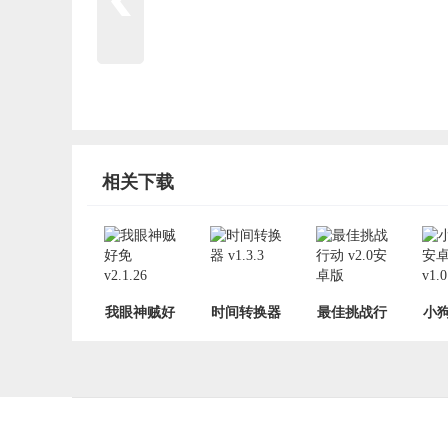
相关下载
我眼神贼好
时间转换器
最佳挑战行
小
免 v2.1.26
v1.3.3
动 v2.0安卓
卓版 
版