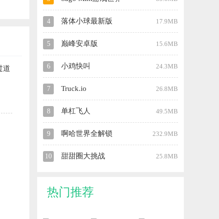
落体小球最新版
4
17.9MB
巅峰安卓版
5
15.6MB
小鸡快叫
6
24.3MB
过道
Truck.io
7
26.8MB
单杠飞人
8
49.5MB
啊哈世界全解锁
9
232.9MB
甜甜圈大挑战
10
25.8MB
热门推荐