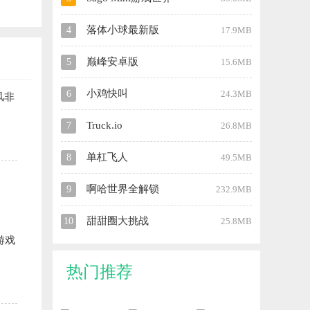
落体小球最新版
4
17.9MB
巅峰安卓版
5
15.6MB
小鸡快叫
6
24.3MB
风非
Truck.io
7
26.8MB
单杠飞人
8
49.5MB
啊哈世界全解锁
9
232.9MB
甜甜圈大挑战
10
25.8MB
游戏
热门推荐