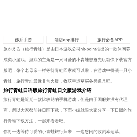
佛系手游
酒店app排行
旅行必备APP
旅かえる（旅行青蛙）是由日本游戏公司hit-point推出的一款休闲养
成类小游戏。游戏的主角是一只可爱的小青蛙想抢先玩就快下载官方
版吧，像个老母亲一样等待青蛙回家就可以啦，在游戏中扮演一只小
青蛙，旅行青蛙最近非常火爆，收获幸运草买各类道具吧。
旅行青蛙日语版旅行青蛙日文版游戏介绍
旅行青蛙是近期一款比较萌的手机游戏，但是由于国服并没有代理
商，所以大家都前往日区下载，下面小编就跟大家分享一下日版的旅
行青蛙下载方法，一起来看看吧。
你将一边等待可爱的小青蛙旅行归来，一边悠闲的收割幸运草。