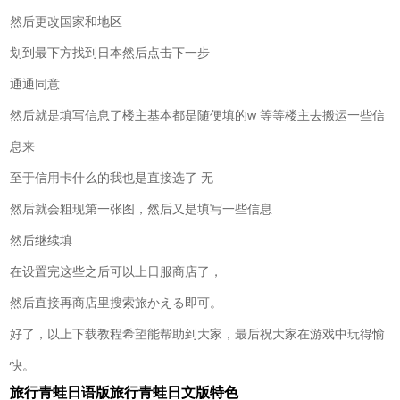
然后更改国家和地区
划到最下方找到日本然后点击下一步
通通同意
然后就是填写信息了楼主基本都是随便填的w 等等楼主去搬运一些信
息来
至于信用卡什么的我也是直接选了 无
然后就会粗现第一张图，然后又是填写一些信息
然后继续填
在设置完这些之后可以上日服商店了，
然后直接再商店里搜索旅かえる即可。
好了，以上下载教程希望能帮助到大家，最后祝大家在游戏中玩得愉
快。
旅行青蛙日语版旅行青蛙日文版特色