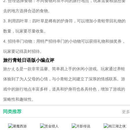
2. 合理选择食物：不同食物对应不同的旅行地点，玩家需要根据想要
去的地方选择合适的食物。
3. 利用四叶草：四叶草是稀有的护身符，可以增加小青蛙带回礼物的
数量，玩家要尽量收集。
4. 招待串门动物：用特产招待串门的小动物可以获得礼物和抽奖券，
玩家要记得及时招待。
旅行青蛙日语版小编点评
旅かえる是一款非常温馨、简单易上手的休闲小游戏。玩家通过养蛙
体验到了为人父母的心情，与小青蛙之间建立了深厚的情感联系。游
戏中的旅行地点丰富多样，道具和护身符也各具特色，增加了游戏的
策略性和趣味性。
同类推荐
更多