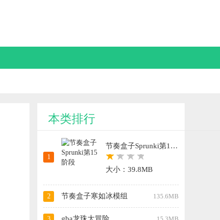
本类排行
节奏盒子Sprunki第15阶段
1
大小：39.8MB
节奏盒子寒如冰模组
2
135.6MB
gba龙珠大冒险
3
15.3MB