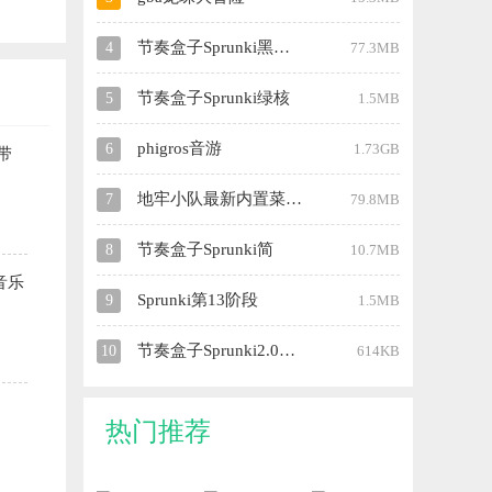
节奏盒子Sprunki黑夜模式
4
77.3MB
节奏盒子Sprunki绿核
5
1.5MB
phigros音游
6
1.73GB
带
地牢小队最新内置菜单全解锁汉化
7
79.8MB
节奏盒子Sprunki简
8
10.7MB
音乐
Sprunki第13阶段
9
1.5MB
节奏盒子Sprunki2.0模组
10
614KB
热门推荐