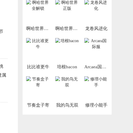
啊哈世界全解锁
啊哈世界正版
龙卷风进化
节
挑
比比谁更牛
培根bacon
Arcaea国际服
建属
节奏盒子寄
我的鸟无双
修理小能手