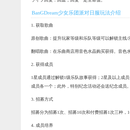
ライフ回复：回血，回复一定生命值。
BanGDream少女乐团派对日服玩法介绍
1. 获取歌曲
原创歌曲：提升玩家等级和乐队等级可以解锁主线/
翻唱歌曲：在乐曲商店用音色水晶购买获得。音色
2. 获得成员
1星成员通过解锁1级乐队故事获得；2星及以上成
成员各一个；此外，特别纪念活动还会送纪念成员
3. 招募方式
招募分为招募1次、招募10次和付费招募1次三种，
4. 成员培养