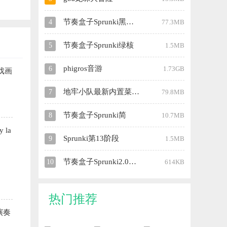
节奏盒子Sprunki黑夜模式
4
77.3MB
节奏盒子Sprunki绿核
5
1.5MB
phigros音游
6
1.73GB
戏画
地牢小队最新内置菜单全解锁汉化
7
79.8MB
节奏盒子Sprunki简
8
10.7MB
la
Sprunki第13阶段
9
1.5MB
节奏盒子Sprunki2.0模组
10
614KB
热门推荐
演奏