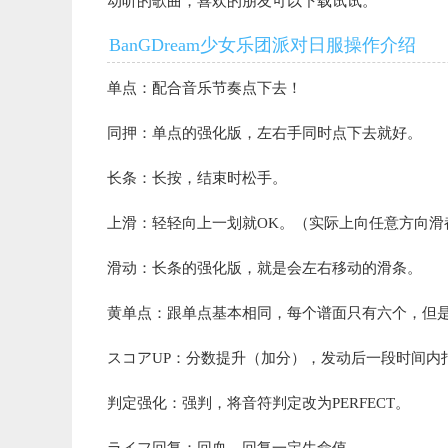
动听的歌曲，喜欢的朋友可以下载试试。
BanGDream少女乐团派对日服操作介绍
单点：配合音乐节奏点下去！
同押：单点的强化版，左右手同时点下去就好。
长条：长按，结束时松手。
上滑：轻轻向上一划就OK。（实际上向任意方向滑
滑动：长条的强化版，就是会左右移动的滑条。
黄单点：跟单点基本相同，每个谱面只有六个，但
スコアUP：分数提升（加分），发动后一段时间内
判定强化：强判，将音符判定改为PERFECT。