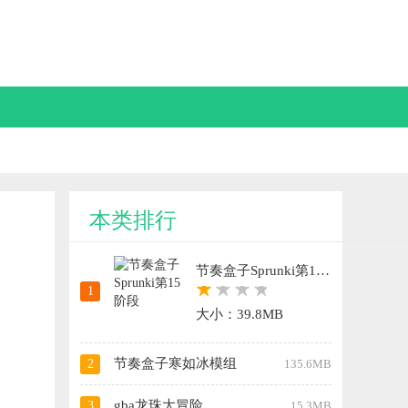
本类排行
节奏盒子Sprunki第15阶段
1
大小：39.8MB
节奏盒子寒如冰模组
2
135.6MB
gba龙珠大冒险
3
15.3MB